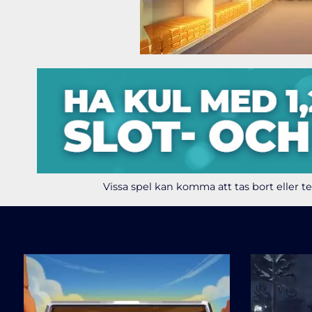
Vissa spel kan komma att tas bort eller te