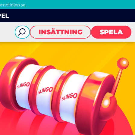
PEL
INSÄTTNING
SPELA