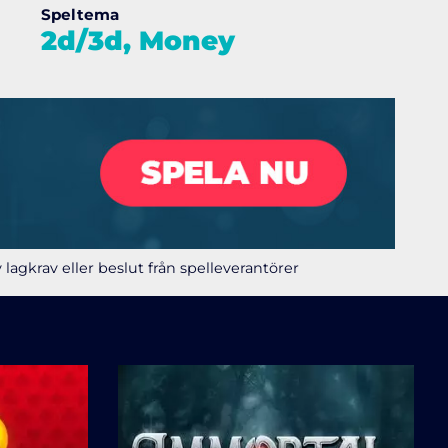
Speltema
2d/3d, Money
 lagkrav eller beslut från spelleverantörer