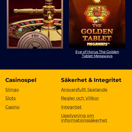
Eye of Horus The Golden
Tablet Megaways
Casinospel
Säkerhet & Integritet
Slingo
Ansvarsfullt Spelande
Slots
Regler och Villkor
Casino
Integritet
Upplysning om
informationssäkerhet