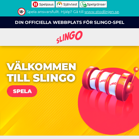
DIN OFFICIELLA WEBBPLATS FÖR SLINGO-SPEL