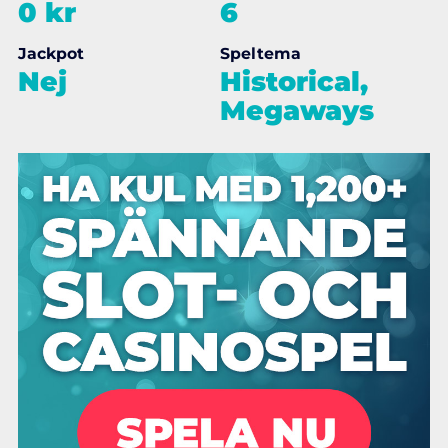
0 kr
6
Jackpot
Speltema
Nej
Historical,
Megaways