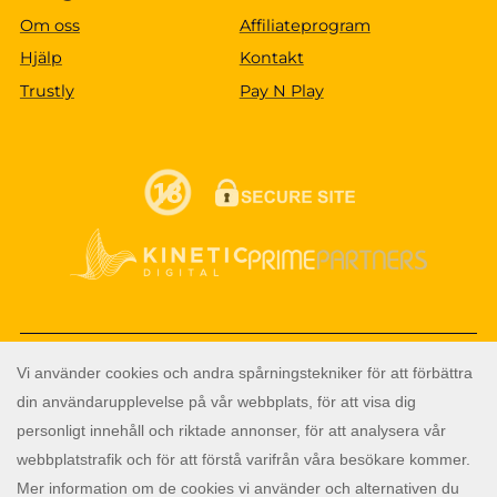
Om oss
Affiliateprogram
Hjälp
Kontakt
Trustly
Pay N Play
Slingo är den självklara platsen för en rolig, spännande
och unik spelupplevelse som du kan njuta av var du än
är. Välj mellan ett stort utbud av onlinespel - från
klassiska Slingospel som Slingo Rainbow Riches, till
uppslukande spelautomater som Rainbow Riches,