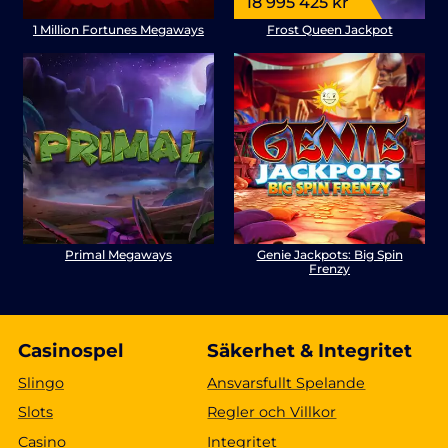
18 995 425 kr
1 Million Fortunes Megaways
Frost Queen Jackpot
Primal Megaways
Genie Jackpots: Big Spin
Frenzy
Casinospel
Säkerhet & Integritet
Slingo
Ansvarsfullt Spelande
Slots
Regler och Villkor
Casino
Integritet