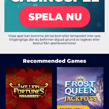
Vissa spel kan komma att tas bort eller temporärt inte vara
tillgängliga där du befinner dig på grund av lagkrav eller
beslut från spelleverantörer
Recommended Games